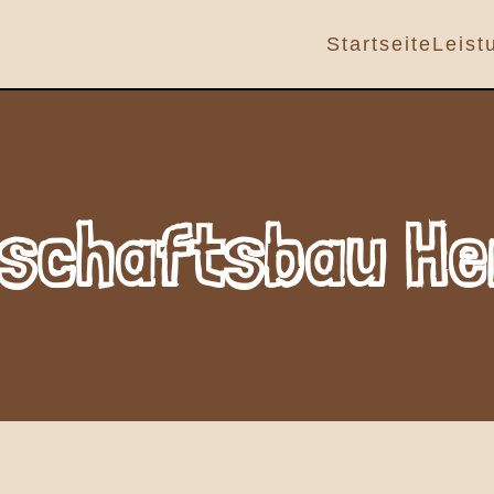
Startseite
Leist
dschaftsbau He